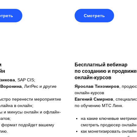
треть
Смотреть
м
Бесплатный вебинар
йн
по созданию и продвиж
онлайн-курсов
Узикова
, SAP CIS;
 Воронина
, ЛитРес и другие
Ярослав Тихомиров
, продю
онлайн-курсов
быстро перенести мероприятие
Евгений Смирнов
, специалис
флайна в онлайн;
по обучению МТС Линк.
ы и минусы онлайн и офлайн-
атов;
на какие ключевые метрик
й формат подойдет вашему
смотреть продюсер онлайн-
тию.
как монетизировать онлайн-