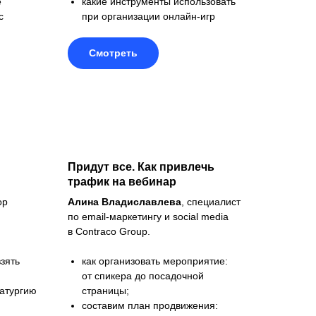
е
какие инструменты использовать
с
при организации онлайн-игр
Смотреть
Придут все. Как привлечь
трафик на вебинар
ор
Алина Владиславлева
, специалист
по email-маркетингу и social media
в Contraco Group.
зять
как организовать мероприятие:
от спикера до посадочной
матургию
страницы;
составим план продвижения: