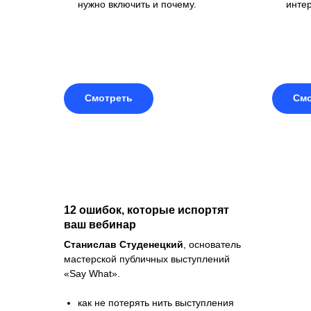
нужно включить и почему.
инте
Смотреть
Смо
Н
о
12 ошибок, которые испортят
ваш вебинар
Станислав Студенецкий
, основатель
мастерской публичных выступлений
О
«Say What».
д
с
у
как не потерять нить выступления