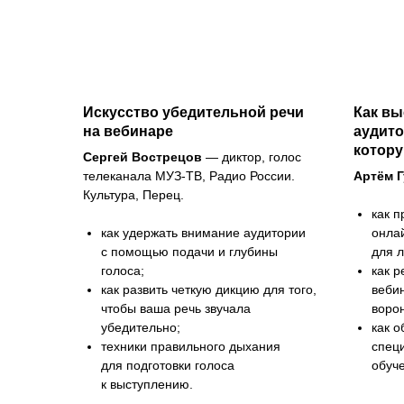
Искусство убедительной речи
Как вы
на вебинаре
аудито
котору
Сергей Вострецов
— диктор, голос
телеканала МУЗ-ТВ, Радио России.
Артём Г
Культура, Перец.
как 
как удержать внимание аудитории
онла
с помощью подачи и глубины
для 
голоса;
как 
как развить четкую дикцию для того,
веби
чтобы ваша речь звучала
ворон
убедительно;
как о
техники правильного дыхания
спец
для подготовки голоса
обуч
к выступлению.