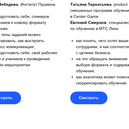
Лебедева
, Институт Пушкина.
Татьяна Терентьева
, product
смешанных программ обучен
одготовить себя, спикеров
в Center-Game
еников к новому формату
Евгений Смирнов
, специалис
ения;
по обучению в МТС Линк.
е типы заданий можно
ировать, как выстроить
как понять, чего хотят ваши
есс коммуникации;
сотрудники, и как соотнести
одготовить себя, своё рабочее
с целями бизнеса;
о и учеников к проведению
на что обращать внимание
йн-мероприятии
выборе формата и содерж
обучения;
как аналитика может помоч
скорректировать обучение.
треть
Смотреть