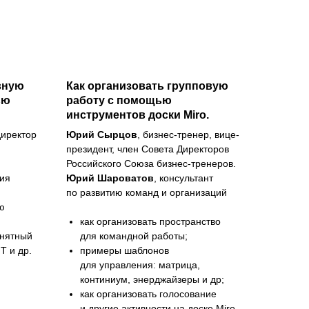
вную
Как организовать групповую
ью
работу с помощью
инструментов доски Miro.
директор
Юрий Сырцов
, бизнес-тренер, вице-
президент, член Совета Директоров
Российского Союза бизнес-тренеров.
ния
Юрий Шароватов
, консультант
по развитию команд и организаций
ю
как организовать пространство
онятный
для командной работы;
IT и др.
примеры шаблонов
для управления: матрица,
континиум, энерджайзеры и др;
как организовать голосование
и другие активности на доске Miro.