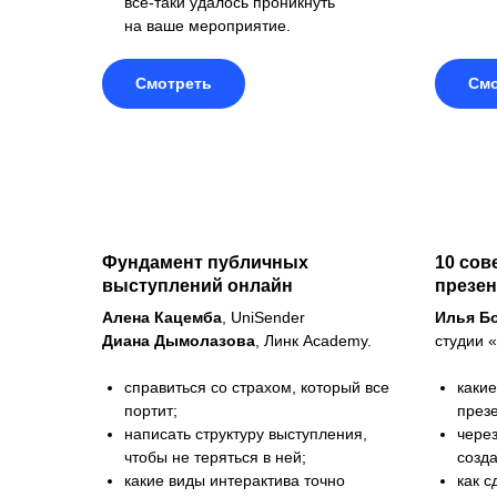
всё-таки удалось проникнуть
на ваше мероприятие.
Смотреть
Смо
Фундамент публичных
10 сов
выступлений онлайн
презен
Алена Кацемба
, UniSender
Илья Б
Диана Дымолазова
, Линк Academy.
студии 
справиться со страхом, который все
каки
портит;
през
написать структуру выступления,
чере
чтобы не теряться в ней;
созд
какие виды интерактива точно
как 