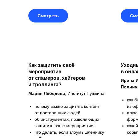
Смотреть
Смо
Как защитить своё
Уходи
мероприятие
в онла
от спамеров, хейтеров
Ирина 
и троллинга?
Полина
Мария Лебедева
, Институт Пушкина.
как 
почему важно защитить контент
из о
от посторонних людей;
плюс
об инструментах, позволяющих
форм
защитить ваше мероприятие;
како
что делать, если злоумышленнику
собы