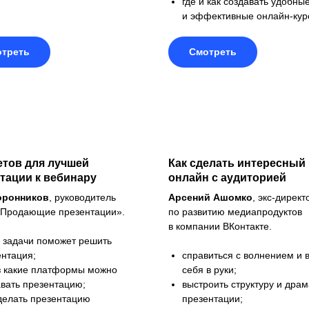
где и как создавать удобны
и эффективные онлайн-кур
треть
Смотреть
етов для лучшей
Как сделать интересный
тации к вебинару
онлайн с аудиторией
оронников
, руководитель
Арсений Ашомко
, экс-директ
«Продающие презентации».
по развитию медиапродуктов
в компании ВКонтакте.
е задачи поможет решить
ентация;
справиться с волнением и в
з какие платформы можно
себя в руки;
авать презентацию;
выстроить структуру и дра
сделать презентацию
презентации;