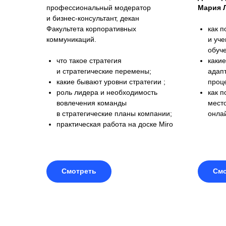
профессиональный модератор
Мария 
и бизнес-консультант, декан
Факультета корпоративных
как п
коммуникаций.
и уч
обуч
что такое стратегия
каки
и стратегические перемены;
адапт
какие бывают уровни стратегии ;
проц
роль лидера и необходимость
как п
вовлечения команды
мест
в стратегические планы компании;
онла
практическая работа на доске Miro
Смотреть
Смо