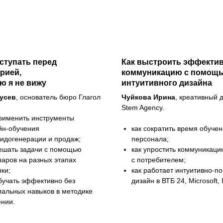
ступать перед
Как выстроить эффекти
рией,
коммуникацию с помощ
ю я не вижу
интуитивного дизайна
усев
, основатель бюро Глагол
Чуйкова Ирина
, креативный 
Stem Agency.
применить инструменты
йн-обучения
как сократить время обуче
лидогенерации и продаж;
персонала;
решать задачи с помощью
как упростить коммуникаци
наров на разных этапах
с потребителем;
ки;
как работает интуитивно-п
бучать эффективно без
дизайн в ВТБ 24, Microsoft, 
иальных навыков в методике
ении.