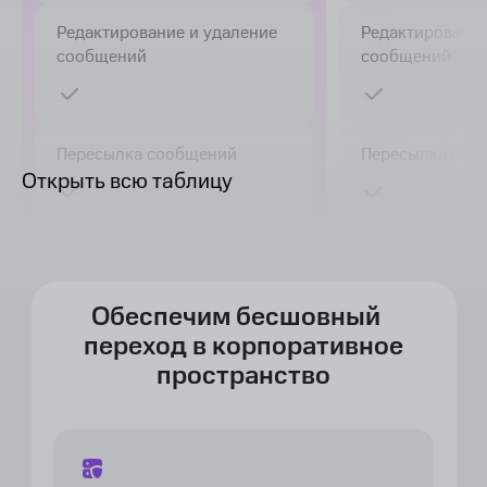
Редактирование и удаление
Редактирование
сообщений
сообщений
Пересылка сообщений
Пересылка соо
Открыть всю таблицу
Отложенные сообщения
Отложенные со
Q2 2026
Обеспечим бесшовный
переход в корпоративное
Отправка файлов
Отправка файл
пространство
Просмотр файлов
Просмотр файл