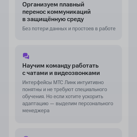
Организуем плавный
перенос коммуникаций
Эмодзи и реакции
Эмодзи и реак
в защищённую среду
Без потери данных и простоев в работе
Статус пользователя
Статус пользов
Научим команду работать
Теги и группировка
Теги и группир
с чатами и видеозвонками
пользователей
пользователей
Интерфейсы МТС Линк интуитивно
понятны и не требуют специального
обучения. Но если хотите ускорить
адаптацию — выделим персонального
Деление на каналы и чаты
Деление на кан
менеджера
Раздел медиа, файлы, ссылки
Раздел медиа, 