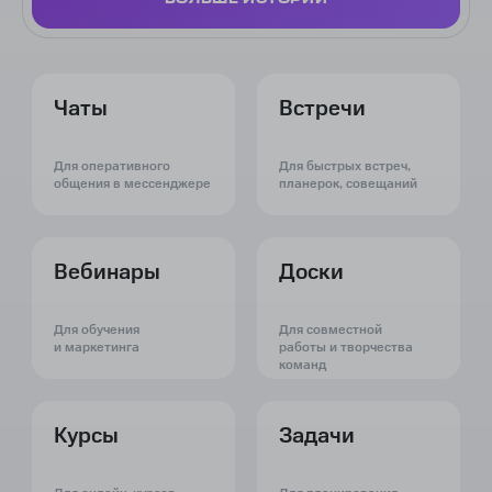
Как компания MONT снизила
платформе
команд
задач
нагрузку команды и увеличила
аудиторию вебинаров
Серверное решение
Серверное реш
400
Чаты
Встречи
УЧАСТНИКОВ ЗА ГОД
3 000
УЧАСТНИКОВ ВСТРЕЧ
Для оперативного
Для быстрых встреч,
И СОВЕЩАНИЙ ЕЖЕМЕСЯЧНО
16 000
Выделенная техподдержка
общения в мессенджере
планерок, совещаний
Выделенная те
ПРИРОСТ АУДИТОРИИ
ВЕБИНАРОВ
Вебинары
Доски
Голосовые сообщения
Голосовые соо
Для обучения
Для совместной
и маркетинга
работы и творчества
команд
Стикеры
Стикеры
Курсы
Задачи