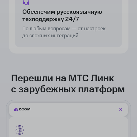
в чате
в чате
Обеспечим русскоязычную
техподдержку 24/7
По любым вопросам — от настроек
Саммари в тредах
Саммари в тред
до сложных интеграций
Чат-боты
Чат-боты
Перешли на МТС Линк
Встроенный таск-трекер
Встроенный тас
с зарубежных платформ
ZOOM
Онлайн-доски
Онлайн-доски