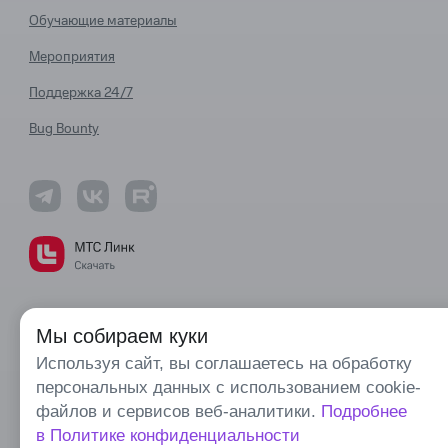
Обучающие материалы
Мероприятия
Поддержка 24/7
Bug Bounty
Политика в отношении обработки персональных данных
Мы собираем куки
Деловая этика и комплаенс
Используя сайт, вы соглашаетесь на обработку
персональных данных с использованием cookie-
Правовая информация
файлов и сервисов веб-аналитики.
Подробнее
Карта сайта
в Политике конфиденциальности